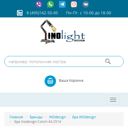
8 (495)142-50-85
Пн-Пт: с 10-00 до 18-00
Ваша Корзина
Toggle
navigatio
Главная
Бренды
INOdesign
Бра INOdesign
Бра Inodesign Conch 44.2514