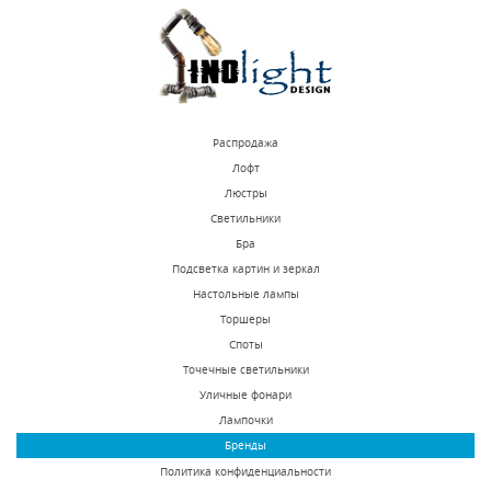
КУПИТЬ
КУПИТЬ
Распродажа
Лофт
Люстры
Светильники
Бра Odeon Light
Бра Lumion Nora
Бра
Niagara 3921/1W
2958/1W
Подсветка картин и зеркал
Настольные лампы
В наличии 7 шт.
В наличии 326 шт.
Торшеры
7360 р.
3290 р.
Споты
Точечные светильники
Уличные фонари
КУПИТЬ
КУПИТЬ
Лампочки
Бренды
Политика конфиденциальности