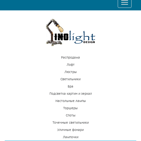
Toggle
39312 р.
53460 р.
navigatio
КУПИТЬ
КУПИТЬ
Распродажа
Лофт
Люстры
Светильники
Подвесная люстра
Подвесная люстра
Бра
Lightstar Vortico
Inodesign Le
Подсветка картин и зеркал
814334
Pentagone 44.6584
Настольные лампы
В наличии 2 шт.
Под заказ
Торшеры
26887 р.
57069 р.
Споты
Точечные светильники
Уличные фонари
КУПИТЬ
КУПИТЬ
Лампочки