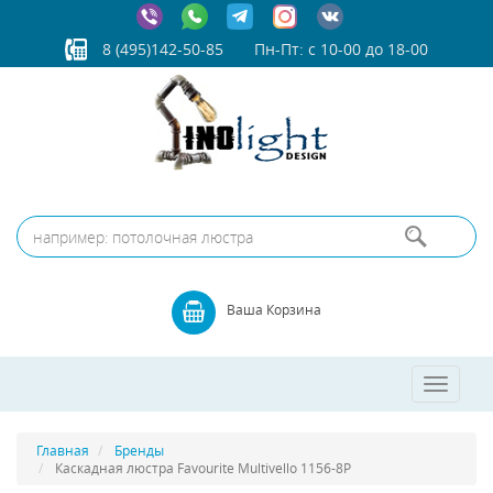
8 (495)142-50-85
Пн-Пт: с 10-00 до 18-00
Ваша Корзина
Toggle
navigatio
Главная
Бренды
Каскадная люстра Favourite Multivello 1156-8P