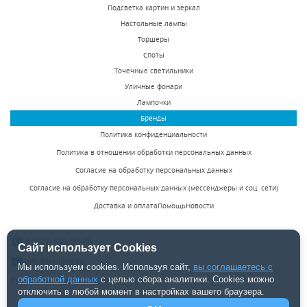
Inodesign Odence
Inodesign Odence
Подсветка картин и зеркал
40.1106
40.1108
Настольные лампы
Под заказ
Под заказ
Торшеры
219250 р.
245375 р.
Споты
Точечные светильники
Уличные фонари
КУПИТЬ
КУПИТЬ
Лампочки
Бренды
Политика конфиденциальности
Политика в отношении обработки персональных данных
Согласие на обработку персональных данных
Согласие на обработку персональных данных (мессенджеры и соц. сети)
Доставка и оплата
Помощь
Новости
Подвесная люстра
Подвесная
Inodesign Lotos
светодиодная люстра
8 (495) 142-50-85
40.3464
Inodesign Spoor
Сайт использует Cookies
Под заказ
Под заказ
44.6522
info@inolight.ru
Мы используем cookies. Используя сайт,
вы соглашаетесь с
107375 р.
48275 р.
обработкой данных
с целью сбора аналитики. Cookies можно
Студия светодизайна "INOLight" ©2026.
отключить в любой момент в настройках вашего браузера.