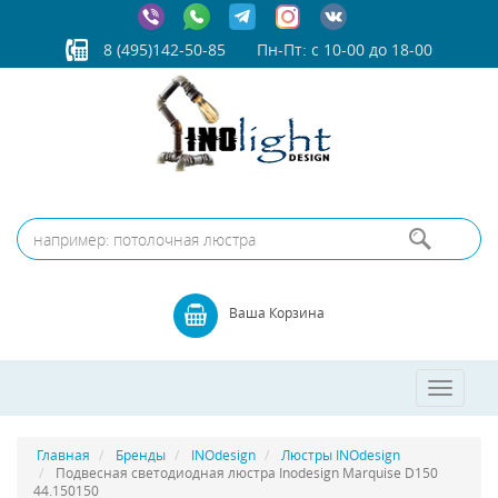
8 (495)142-50-85
Пн-Пт: с 10-00 до 18-00
Ваша Корзина
Toggle
navigatio
Главная
Бренды
INOdesign
Люстры INOdesign
Подвесная светодиодная люстра Inodesign Marquise D150
44.150150