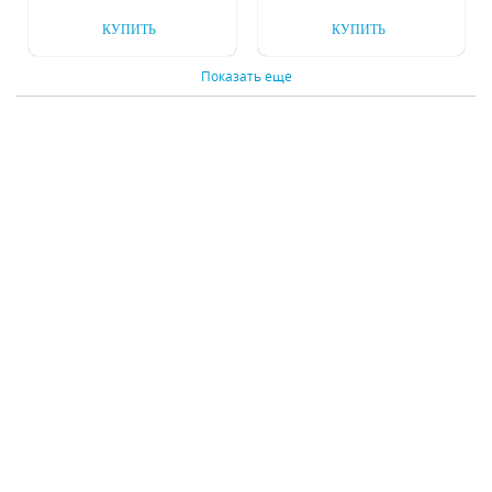
КУПИТЬ
КУПИТЬ
Показать еще
Люстра на штанге
Люстра на штанге
Inodesign Beam Black
Inodesign Planet
54.428
40.2586
Под заказ
Под заказ
54938 р.
45624 р.
КУПИТЬ
КУПИТЬ