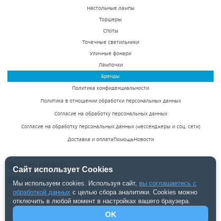
светильник ST Luce
светильник ST Luce
Настольные лампы
В наличии 130 шт.
В наличии 137 шт.
SL560.401.02
SL560.501.02
Торшеры
3560 р.
3400 р.
Споты
Точечные светильники
Уличные фонари
КУПИТЬ
КУПИТЬ
Лампочки
Бренды
Политика конфиденциальности
Политика в отношении обработки персональных данных
Согласие на обработку персональных данных
Согласие на обработку персональных данных (мессенджеры и соц. сети)
Доставка и оплата
Помощь
Новости
Уличный настенный
Уличный настенный
светодиодный
светодиодный
8 (495) 142-50-85
светильник ST Luce
светильник ST Luce
Сайт использует Cookies
В наличии 224 шт.
В наличии 388 шт.
SL561.401.01
SL561.401.02
info@inolight.ru
Мы используем cookies. Используя сайт,
вы соглашаетесь с
5700 р.
7580 р.
обработкой данных
с целью сбора аналитики. Cookies можно
Студия светодизайна "INOLight" ©2026.
отключить в любой момент в настройках вашего браузера.
OK