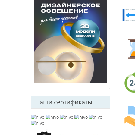
Наши сертификаты
© Free
Joomla! 3 Modules
- by
VinaGecko.com