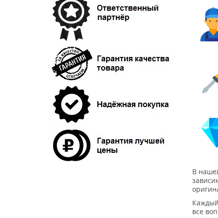
В наше
зависим
оригин
Каждый
все во