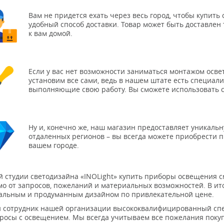
Вам не придется ехать через весь город, чтобы купит
удобный способ доставки. Товар может быть доставле
к вам домой.
Если у вас нет возможности заниматься монтажом осве
установим все сами, ведь в нашем штате есть специал
выполняющие свою работу. Вы сможете использовать с
Ну и, конечно же, наш магазин предоставляет уникаль
отдаленных регионов – вы всегда можете приобрести 
вашем городе.
й студии светодизайна «INOLight» купить приборы освещения с
о от запросов, пожеланий и материальных возможностей. В ит
альным и продуманным дизайном по привлекательной цене.
 сотрудник нашей организации высококвалифицированный спе
просы с освещением. Мы всегда учитываем все пожелания покуп