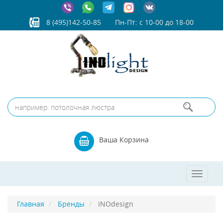
8 (495)142-50-85
Пн-Пт: с 10-00 до 18-00
Ваша Корзина
Toggle
navigat
Главная
Бренды
INOdesign