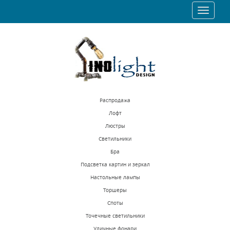
Toggle
navigat
Распродажа
Лофт
Люстры
Светильники
Бра
Подсветка картин и зеркал
Настольные лампы
Торшеры
Споты
Точечные светильники
Уличные фонари