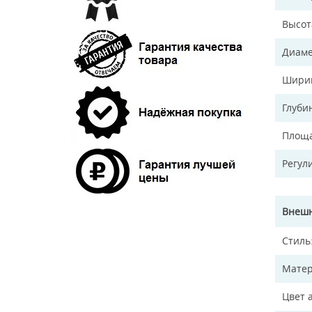
Высот
Диаме
Ширин
Глуби
Площа
Регул
Внешн
Стиль
Матер
Цвет 