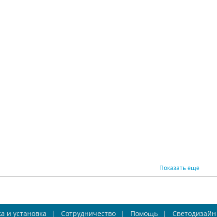
ра светодиодное
Бра Inodesign Lotus
Бра 
esign Flick 44.3617
40.025
Inodesign (Россия)
Inodesign (Россия)
Os
Под заказ
Под заказ
В н
49875 р.
40750 р.
ВНИТЬ
КУПИТЬ
СРАВНИТЬ
КУПИТЬ
СРАВНИ
Показать еще
 Favourite Humpen
Бра Favourite Lanta
Бра Fa
а и установка
1758-1W
Сотрудничество
1733-1W
Помощь
Светодизайн