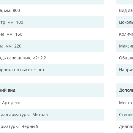
а, мм
800
Вид л
тр, мм
100
Цокол
а, мм
160
Колич
на, мм
220
Макси
дь освещения, м2
2,2
Общая
ировка по высоте
нет
Напря
ий вид
Допол
Арт-деко
Место
иал арматуры
Металл
Степен
арматуры
Черный
Диапа