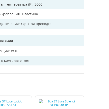
ая температура (K)
3000
б крепления
Пластина
одключения
скрытая проводка
ектация
укция
есть
 в комплекте
нет