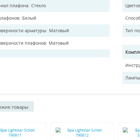
иал плафона
Стекло
Цветов
плафонов
Белый
Спосо
оверхности арматуры
Матовый
Тип п
оверхности плафонов
Матовый
Компл
Инстр
Лампы
ожие товары