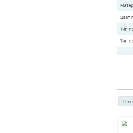
Матер
Цвет 
Тип п
Тип п
Пох