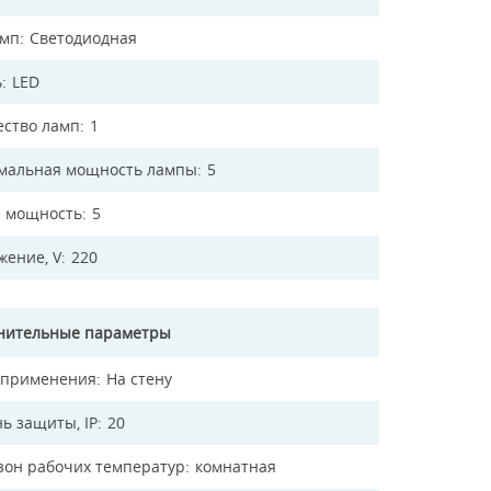
амп
Светодиодная
ь
LED
ество ламп
1
мальная мощность лампы
5
 мощность
5
жение, V
220
нительные параметры
 применения
На стену
ь защиты, IP
20
зон рабочих температур
комнатная