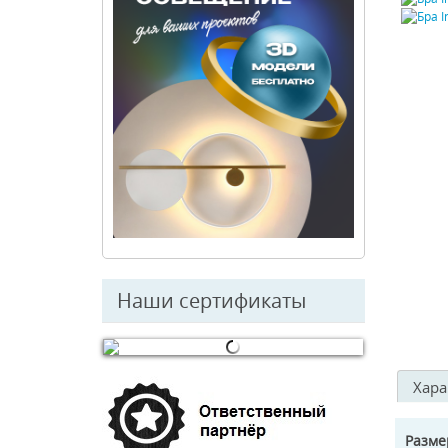
Наши сертификаты
© Free
Joomla! 3 Modules
- by
VinaGecko.com
Хара
Разм