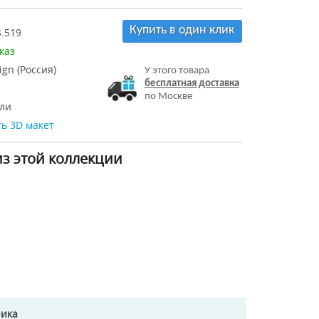
Купить в один клик
.519
каз
ign (Россия)
У этого товара
бесплатная доставка
по Москве
ли
ь 3D макет
из этой коллекции
рика