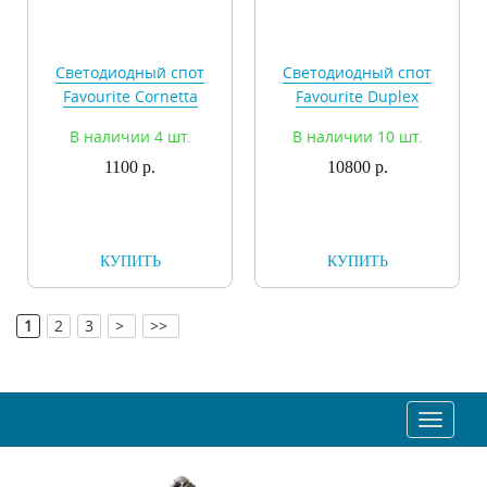
Светодиодный спот
Светодиодный спот
Favourite Cornetta
Favourite Duplex
2123-1W
2324-2W
В наличии 4 шт.
В наличии 10 шт.
1100 р.
10800 р.
КУПИТЬ
КУПИТЬ
[
]
1
2
3
>
>>
Toggle
navigat