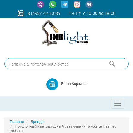
8 (495)142-50-85
Пн-Пт: с 10-00 до 18-00
Ваша Корзина
Toggle
navigatio
Главная
Бренды
Потолочный светодиодный светильник Favourite Flashled
1986-1U