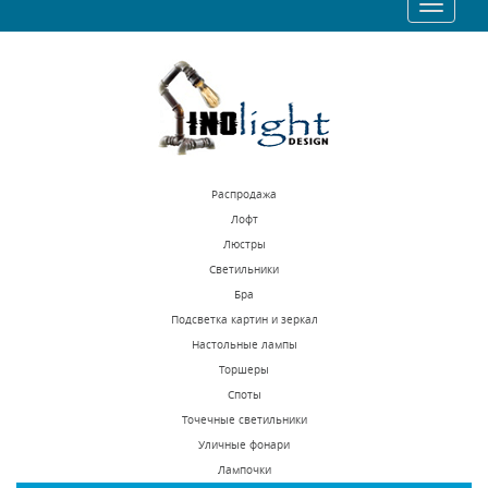
Toggle
1453 р.
1534 р.
navigatio
КУПИТЬ
КУПИТЬ
Распродажа
Лофт
Люстры
Светильники
Потолочный
Потолочный
Бра
светильник Lightstar
светильник Lightstar
Подсветка картин и зеркал
Monocco 212516
Monocco 212517
Настольные лампы
В наличии 999 шт.
В наличии 1000 шт.
Торшеры
4758 р.
4758 р.
Споты
Точечные светильники
Уличные фонари
КУПИТЬ
КУПИТЬ
Лампочки