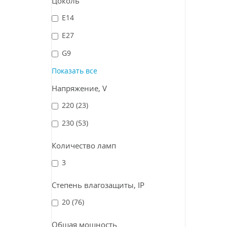
Цоколь
E14
E27
G9
Показать все
Напряжение, V
220
(23)
230
(53)
Количество ламп
3
Степень влагозащиты, IP
20
(76)
Общая мощность