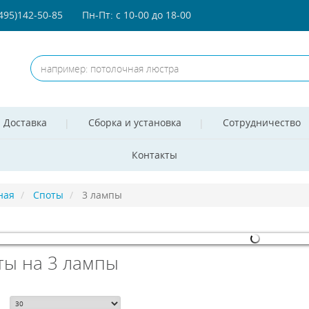
(495)142-50-85
Пн-Пт: с 10-00 до 18-00
Доставка
Сборка и установка
Сотрудничество
Контакты
ная
Споты
3 лампы
ты на 3 лампы
omla! 3 Modules
- by
VinaGecko.com