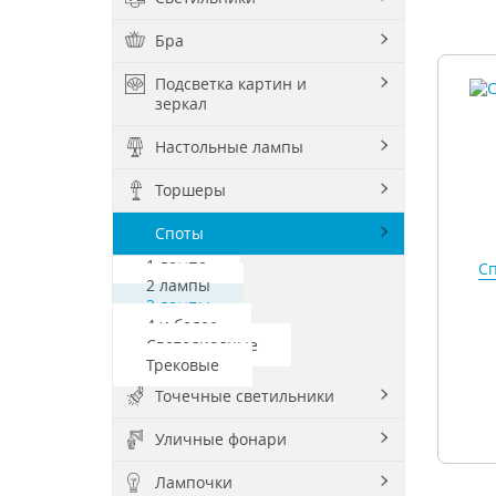
Бра
Подсветка картин и
зеркал
Настольные лампы
Торшеры
Споты
1 лампа
Сп
2 лампы
3 лампы
4 и более
Светодиодные
Трековые
Точечные светильники
Уличные фонари
Лампочки