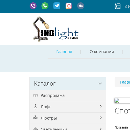
8 
Главная
О компании
Глав
Каталог
Распродажа
Лофт
Спо
© Free
Jo
Люстры
Показать
Светильники