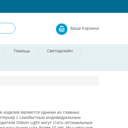
Ваша Корзина
Помощь
Светодизайн
е изделия являются одними из главных
интерьер с самобытным индивидуальным
одителя Odeon Light могут стать оптимальным
 наш рынок чуть более 10 лет. Но у него уже