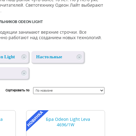
очитателей. Светотехнику Одеон Лайт выбирают
.
ЛЬНИКОВ ODEON LIGHT
одукции занимают верхние строчки. Все
нно работают над созданием новых технологий.
n Light
Настольные
лампы Odeon
Light
ники
Сортировать по
ght