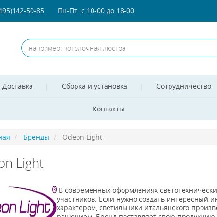
(495)142-50-85
Пн-Пт: с 10-00 до 18-00
Доставка
Сборка и установка
Сотрудничество
Контакты
ная
Бренды
Odeon Light
n Light
В современных оформлениях светотехнически
участников. Если нужно создать интересный 
характером, светильники итальянского произв
решением. Бренд поставляет свою продукцию на