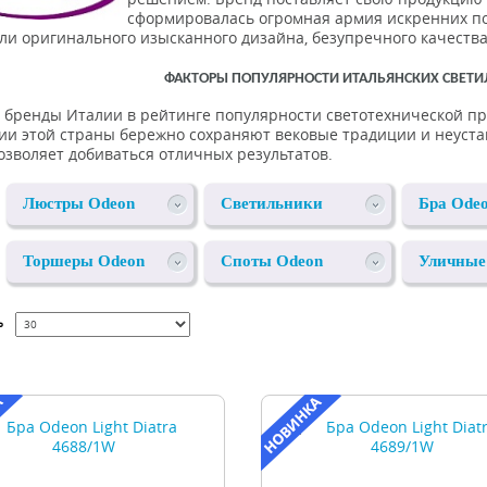
сформировалась огромная армия искренних п
ли оригинального изысканного дизайна, безупречного качества
ФАКТОРЫ ПОПУЛЯРНОСТИ ИТАЛЬЯНСКИХ СВЕТИ
 бренды Италии в рейтинге популярности светотехнической пр
ии этой страны бережно сохраняют вековые традиции и неуста
озволяет добиваться отличных результатов.
Люстры Odeon
Светильники
Бра Odeo
Light
Odeon Light
Торшеры Odeon
Споты Odeon
Уличные
Light
Light
светиль
ь
Odeon Li