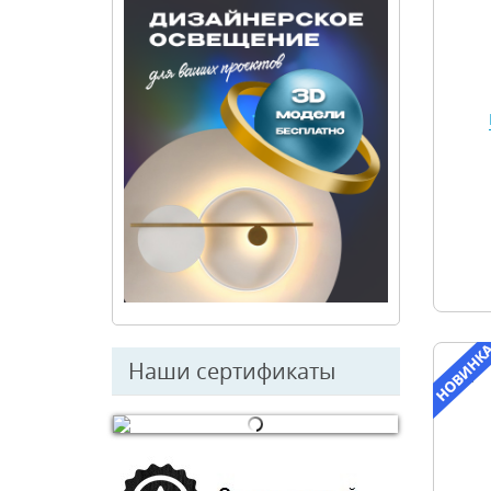
Наши сертификаты
© Free
Joomla! 3 Modules
- by
VinaGecko.com