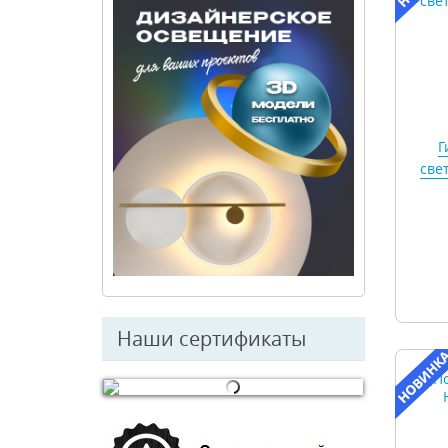
Г
све
Наши сертификаты
© Free
Joomla! 3 Modules
- by
VinaGecko.com