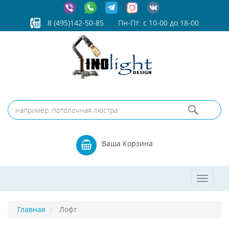
8 (495)142-50-85
Пн-Пт: с 10-00 до 18-00
Ваша Корзина
Toggle
navigat
Главная
Лофт