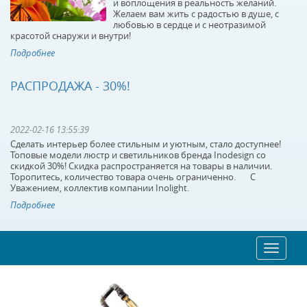
и воплощения в реальность желаний.
Желаем вам жить с радостью в душе, с
Бра Favourite Cascabel
Бра Favourite Cirque
любовью в сердце и с неотразимой
1876-1W
2169-1W
красотой снаружи и внутри!
Подробнее
В наличии 4 шт.
В наличии 10 шт.
10500 р.
3200 р.
РАСПРОДАЖА - 30%!
КУПИТЬ
КУПИТЬ
2022-02-16 13:55:39
Сделать интерьер более стильным и уютным, стало доступнее!
Топовые модели люстр и светильников бренда Inodesign со
скидкой 30%! Скидка распространяется на товары в наличии.
Торопитесь, количество товара очень ограниченно. С
Уважением, коллектив компании Inolight.
Подробнее
Настенный
Настенный
Toggle
navigatio
светильник Favourite
светильник Favourite
Mesh 1783-1W
Mesh 1784-1W
В наличии 9 шт.
В наличии 10 шт.