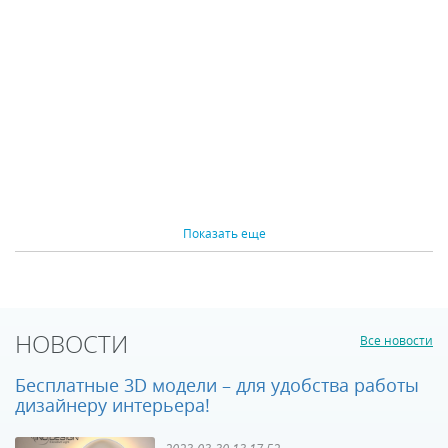
5390 р.
8800 р.
КУПИТЬ
КУПИТЬ
Показать еще
Бра Inodesign Axis
Настенный
2540
светильник Inodesign
Flos Black 205
Под заказ
Под заказ
НОВОСТИ
Все новости
32000 р.
60750 р.
Бесплатные 3D модели – для удобства работы
дизайнеру интерьера!
КУПИТЬ
КУПИТЬ