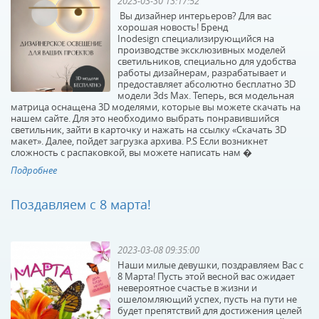
2023-03-30 13:17:52
Вы дизайнер интерьеров? Для вас
хорошая новость! Бренд
Inodesign специализирующийся на
производстве эксклюзивных моделей
светильников, специально для удобства
работы дизайнерам, разрабатывает и
предоставляет абсолютно бесплатно 3D
модели 3ds Max. Теперь, вся модельная
Настенный
Бра Favourite Cascabel
матрица оснащена 3D моделями, которые вы можете скачать на
светильник Inodesign
1875-1W
нашем сайте. Для это необходимо выбрать понравившийся
светильник, зайти в карточку и нажать на ссылку «Скачать 3D
Flos White 205
макет». Далее, пойдет загрузка архива. P.S Если возникнет
Под заказ
В наличии 10 шт.
сложность с распаковкой, вы можете написать нам �
49000 р.
8900 р.
Подробнее
Поздавляем с 8 марта!
КУПИТЬ
КУПИТЬ
2023-03-08 09:35:00
Наши милые девушки, поздравляем Вас с
8 Марта! Пусть этой весной вас ожидает
невероятное счастье в жизни и
ошеломляющий успех, пусть на пути не
будет препятствий для достижения целей