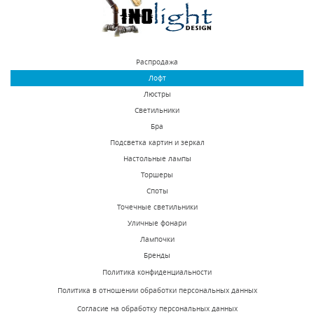
7800 р.
7600 р.
КУПИТЬ
КУПИТЬ
Распродажа
Лофт
Люстры
Светильники
Бра
Подсветка картин и зеркал
Настольные лампы
Бра Inodesign York
Бра Inodesign Dots
Торшеры
40.1007
40.5833
Споты
Точечные светильники
Под заказ
Есть в наличии
Уличные фонари
29588 р.
14875 р.
Лампочки
Бренды
Политика конфиденциальности
КУПИТЬ
КУПИТЬ
Политика в отношении обработки персональных данных
Согласие на обработку персональных данных