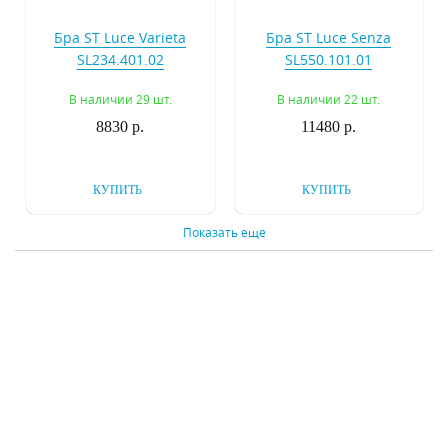
Бра ST Luce Varieta
Бра ST Luce Senza
SL234.401.02
SL550.101.01
В наличии 29 шт.
В наличии 22 шт.
8830 р.
11480 р.
КУПИТЬ
КУПИТЬ
Показать еще
Бра ST Luce Varieta
Бра ST Luce Spruzzo
SL234.401.01
SL305.401.01
В наличии 67 шт.
В наличии 169 шт.