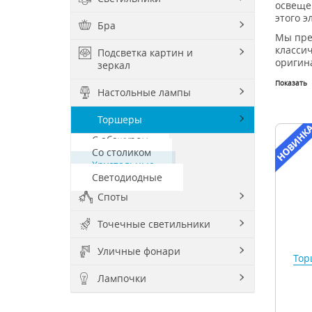
освеще
этого 
Бра
Мы пре
класси
Подсветка картин и
оригин
зеркал
Показать
Настольные лампы
Торшеры
С абажуром
Со столиком
Хрустальные
Светодиодные
Споты
Точечные светильники
Уличные фонари
Тор
Лампочки