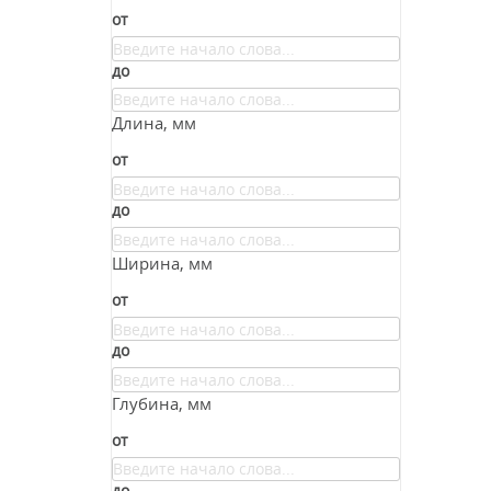
от
до
Длина, мм
от
до
Ширина, мм
от
до
Глубина, мм
от
до