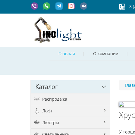
8 
Главная
О компании
Глав
Каталог
Распродажа
Лофт
Хру
© Free
Jo
Люстры
У торше
Светильники