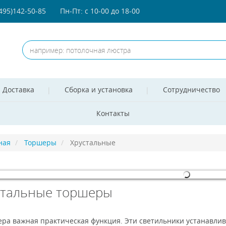
(495)142-50-85
Пн-Пт: с 10-00 до 18-00
Доставка
Сборка и установка
Сотрудничество
Контакты
ная
Торшеры
Хрустальные
стальные торшеры
omla! 3 Modules
- by
VinaGecko.com
ра важная практическая функция. Эти светильники устанавлива