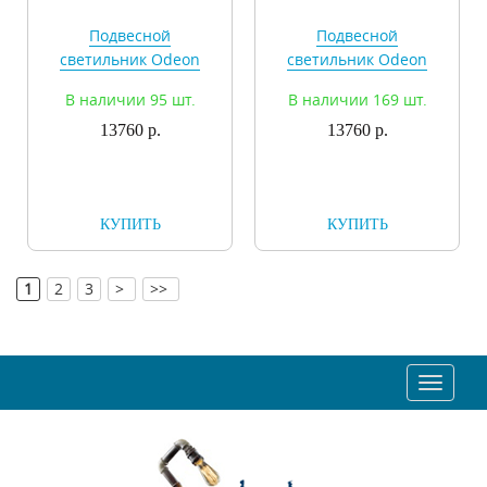
Подвесной
Подвесной
светильник Odeon
светильник Odeon
Light Afra 4744/5L
Light Afra 4745/5L
В наличии 95 шт.
В наличии 169 шт.
13760 р.
13760 р.
КУПИТЬ
КУПИТЬ
[
]
1
2
3
>
>>
Toggle
navigat