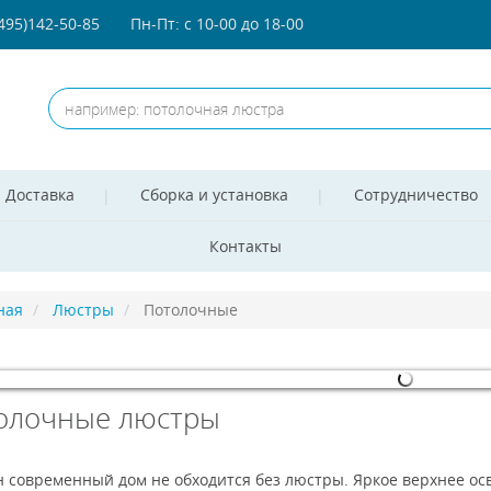
(495)142-50-85
Пн-Пт: с 10-00 до 18-00
Доставка
Сборка и установка
Сотрудничество
Контакты
ная
Люстры
Потолочные
олочные люстры
omla! 3 Modules
- by
VinaGecko.com
н современный дом не обходится без люстры. Яркое верхнее о