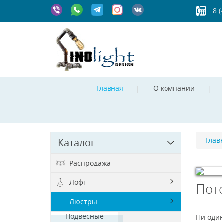
8 
Главная
О компании
Глав
Каталог
Распродажа
Лофт
Пот
© Free
Jo
Люстры
Подвесные
Ни оди