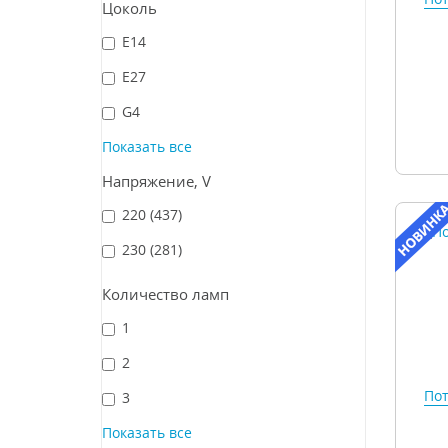
Цоколь
E14
E27
G4
Показать все
Напряжение, V
220
(437)
230
(281)
Количество ламп
1
2
Пот
3
Показать все