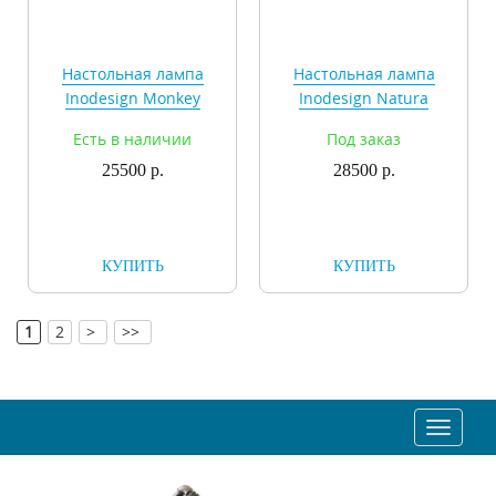
Настольная лампа
Настольная лампа
Inodesign Monkey
Inodesign Natura
42.3131
40.4527
Есть в наличии
Под заказ
25500 р.
28500 р.
КУПИТЬ
КУПИТЬ
[
]
1
2
>
>>
Toggle
navigat