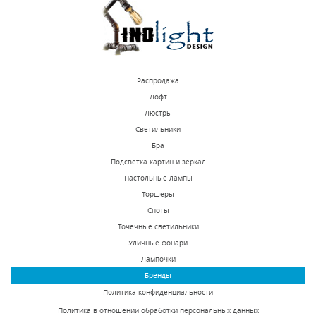
КУПИТЬ
КУПИТЬ
Распродажа
Лофт
Люстры
Светильники
Настольная лампа
Настольная лампа
Бра
Osgona Princia 726911
Lightstar Arnia 805913
Подсветка картин и зеркал
Настольные лампы
В наличии 10 шт.
В наличии 5 шт.
Торшеры
31408 р.
13386 р.
Споты
Точечные светильники
Уличные фонари
КУПИТЬ
КУПИТЬ
Лампочки
Бренды
Политика конфиденциальности
Политика в отношении обработки персональных данных