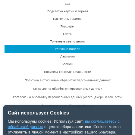
Бра
Подсветка картин и зеркал
Настольные лампы
Торшеры
Споты
Точечные светильники
Уличные фонари
Лампочки
Бренды
Политика конфиденциальности
Политика в отношении обработки персональных данных
Согласие на обработку персональных данных
Согласие на обработку персональных данных (мессенджеры и соц. сети)
Доставка и оплата
Помощь
Новости
Сайт использует Cookies
8 (495) 142-50-85
Мы используем cookies. Используя сайт,
вы соглашаетесь с
обработкой данных
с целью сбора аналитики. Cookies можно
info@inolight.ru
отключить в любой момент в настройках вашего браузера.