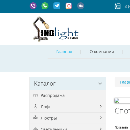
8 
Главная
О компании
Глав
Каталог
Распродажа
Лофт
Спо
© Free
Jo
Люстры
Показать
Светильники