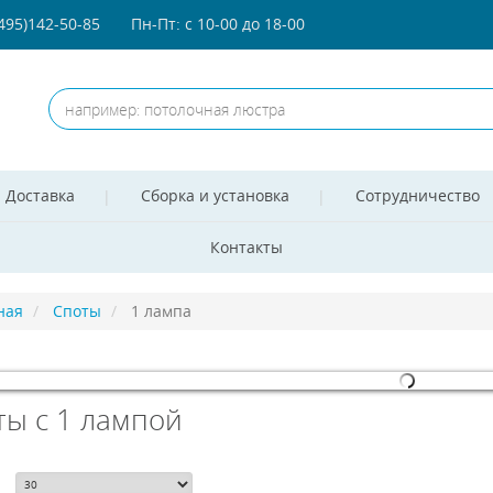
(495)142-50-85
Пн-Пт: с 10-00 до 18-00
Доставка
Сборка и установка
Сотрудничество
Контакты
ная
Споты
1 лампа
ты с 1 лампой
omla! 3 Modules
- by
VinaGecko.com