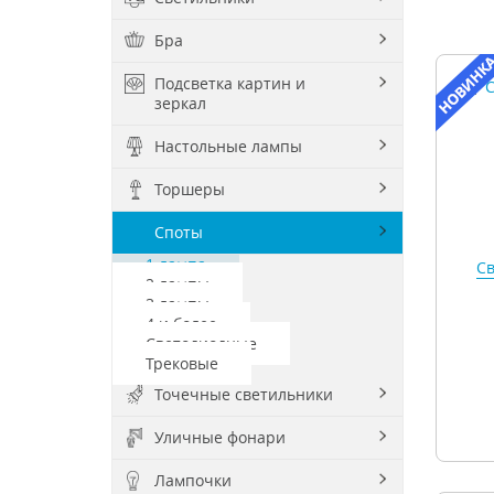
Бра
Подсветка картин и
зеркал
Настольные лампы
Торшеры
Споты
1 лампа
Св
2 лампы
3 лампы
4 и более
Светодиодные
Трековые
Точечные светильники
Уличные фонари
Лампочки