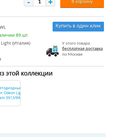
-
+
В корзину
Купить в один клик
9WL
аличии 89 шт.
Light (Италия)
У этого товара
бесплатная доставка
по Москве
я
из этой коллекции