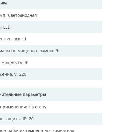
рика
амп
Светодиодная
ь
LED
ество ламп
1
мальная мощность лампы
9
 мощность
9
жение, V
220
нительные параметры
 применения
На стену
ь защиты, IP
20
зон рабочих температур
комнатная