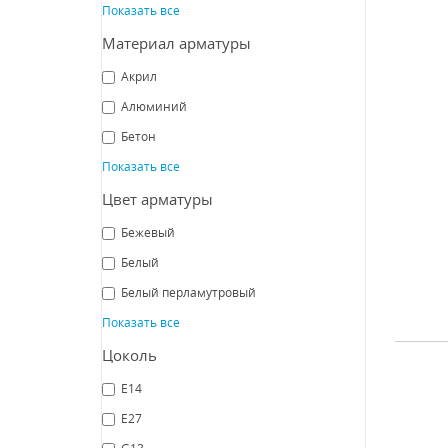
Показать все
Спот
Материал арматуры
Акрил
Od
Алюминий
Бетон
Показать все
СРА
Цвет арматуры
Бежевый
Белый
Белый перламутровый
Показать все
Цоколь
E14
Спо
E27
G13