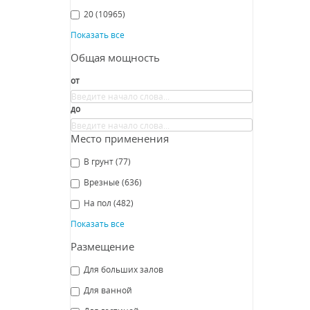
СРА
20
(10965)
Показать все
Общая мощность
от
до
Место применения
Спот
В грунт
(77)
Врезные
(636)
Od
На пол
(482)
Показать все
Размещение
СРА
Для больших залов
Для ванной