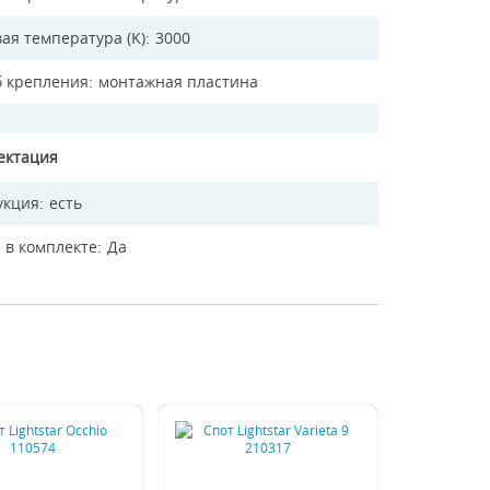
ая температура (K)
3000
б крепления
монтажная пластина
ектация
укция
есть
 в комплекте
Да