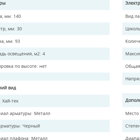
еры
Элект
а, мм
140
Вид л
тр, мм
30
Цокол
на, мм
93
Колич
дь освещения, м2
4
Макси
ировка по высоте
нет
Общая
Напря
ий вид
Допол
Хай-тек
иал арматуры
Металл
Место
арматуры
Черный
Степен
иал плафона
Металл
Диапа