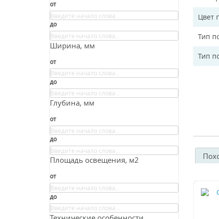
от
Цвет 
до
Тип п
Ширина, мм
Тип п
от
до
Глубина, мм
от
до
Пох
Площадь освещения, м2
от
до
Технические особенности