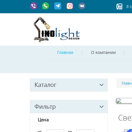
8 
Главная
О компании
Каталог
Главн
Фильтр
© Free
Jo
Све
Цена
от
до