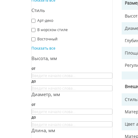
Разм
Стиль
Высот
Арт-деко
Диаме
В морском стиле
Восточный
Глуби
Показать все
Площа
Высота, мм
Регул
от
до
Внешн
Диаметр, мм
Стиль
от
Матер
до
Цвет 
Длина, мм
Матер