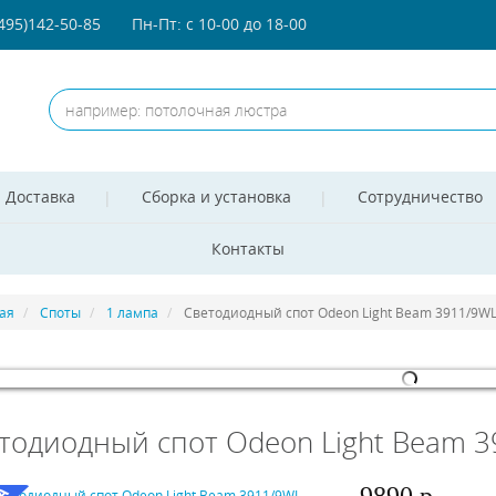
(495)142-50-85
Пн-Пт: с 10-00 до 18-00
Доставка
Сборка и установка
Сотрудничество
Контакты
ая
Споты
1 лампа
Светодиодный спот Odeon Light Beam 3911/9W
omla! 3 Modules
- by
VinaGecko.com
тодиодный спот Odeon Light Beam 