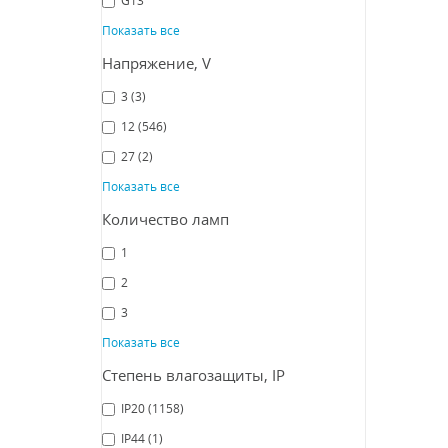
Fa
Показать все
Напряжение, V
СРА
3
(3)
12
(546)
27
(2)
Показать все
Количество ламп
1
2
3
Спот
Показать все
Fa
Степень влагозащиты, IP
IP20
(1158)
IP44
(1)