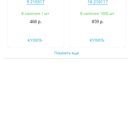
9 210317
16 210117
В наличии 1 шт.
В наличии 1000 шт.
468 р.
859 р.
КУПИТЬ
КУПИТЬ
Показать еще
Спот ST Luce Nano
Спот ST Luce Reduzion
SL873.501.01
SL464.101.01
В наличии 2 шт.
В наличии 17 шт.
4280 р.
13030 р.