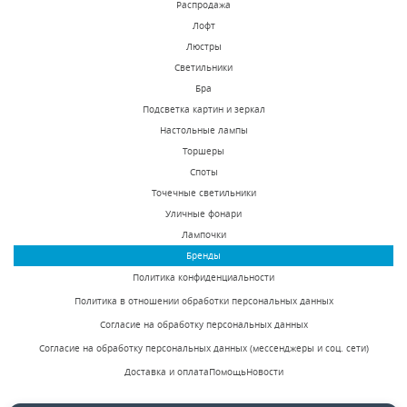
Распродажа
Лофт
Люстры
Светильники
Спот ST Luce Fanale
Спот Odeon Light
Бра
SL597.401.01
Kapal 3318/1W
Подсветка картин и зеркал
Настольные лампы
В наличии 67 шт.
В наличии 188 шт.
Торшеры
2660 р.
6240 р.
Споты
Точечные светильники
Уличные фонари
КУПИТЬ
КУПИТЬ
Лампочки
Бренды
Политика конфиденциальности
Политика в отношении обработки персональных данных
Согласие на обработку персональных данных
Согласие на обработку персональных данных (мессенджеры и соц. сети)
Доставка и оплата
Помощь
Новости
Спот Odeon Light
Спот Favourite Sorento
Kapal 3344/1W
1584-1W