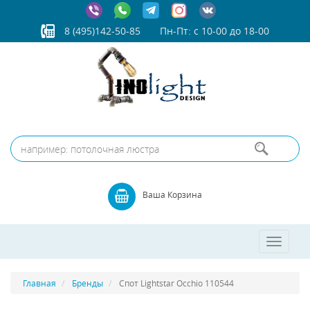
8 (495)142-50-85
Пн-Пт: с 10-00 до 18-00
Ваша Корзина
Toggle
navigatio
Главная
Бренды
Спот Lightstar Occhio 110544