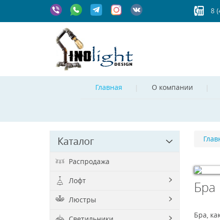
8 
Главная
О компании
Глав
Каталог
Распродажа
Лофт
Бра
© Free
Jo
Люстры
Бра, ка
Светильники