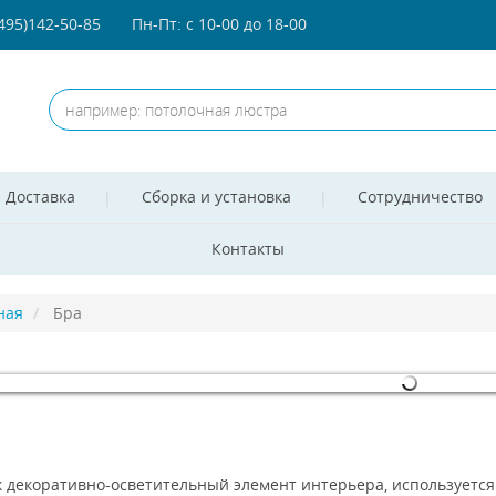
(495)142-50-85
Пн-Пт: с 10-00 до 18-00
Доставка
Сборка и установка
Сотрудничество
Контакты
ная
Бра
omla! 3 Modules
- by
VinaGecko.com
к декоративно-осветительный элемент интерьера, используетс