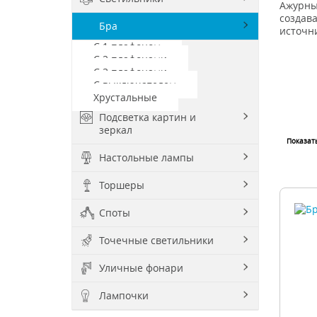
Ажурны
создав
Бра
источн
С 1 плафоном
С 2 плафонами
С 3 плафонами
С выключателем
Хрустальные
Подсветка картин и
зеркал
Показат
Настольные лампы
Торшеры
Споты
Точечные светильники
Уличные фонари
Лампочки