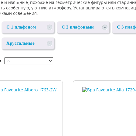
е и изящные, похожие на геометрические фигуры или старинн
ать особенную, уютную атмосферу. Устанавливаются в компози
иками освещения.
С 1 плафоном
С 2 плафонами
С 3 пла
Хрустальные
ь