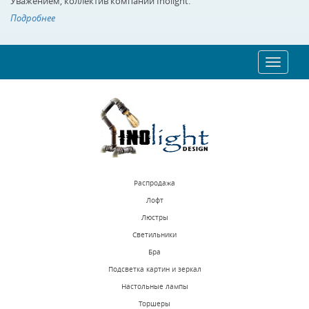
Уважением, коллектив компании Inolight.
Подробнее
Toggle
navigat
Распродажа
Лофт
Люстры
Светильники
Бра
Подсветка картин и зеркал
Настольные лампы
Торшеры