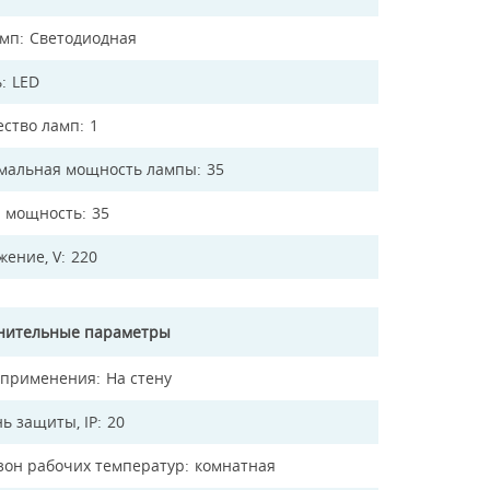
амп
Светодиодная
ь
LED
ество ламп
1
мальная мощность лампы
35
 мощность
35
жение, V
220
нительные параметры
 применения
На стену
ь защиты, IP
20
зон рабочих температур
комнатная