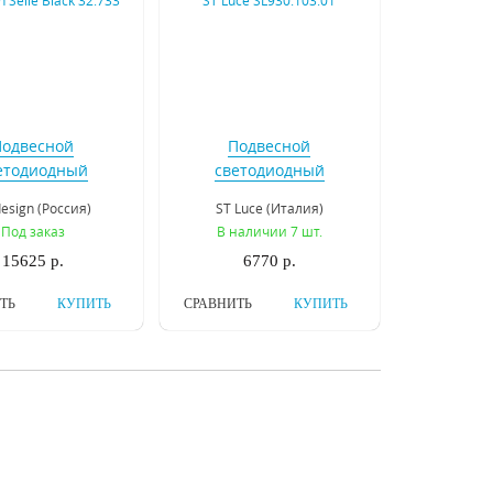
Подвесной
Подвесной
етодиодный
светодиодный
ьник Inodesign
светильник ST Luce
design (Россия)
ST Luce (Италия)
e Black 32.733
SL930.103.01
Под заказ
В наличии 7 шт.
15625 р.
6770 р.
ТЬ
КУПИТЬ
СРАВНИТЬ
КУПИТЬ