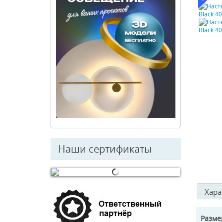
Наши сертификаты
© Free
Joomla! 3 Modules
- by
VinaGecko.com
Хара
Разм