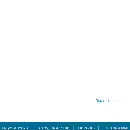
Настенный
Настенный
светодиодный
светодиодный
св
етильник ST Luce
светильник Odeon Light
свети
ST Luce (Италия)
Odeon Light (Италия)
Favou
SL592.071.01
Solario 3562/9WL
Pen
 наличии 118 шт.
В наличии 133 шт.
В н
4010 р.
9190 р.
ВНИТЬ
КУПИТЬ
СРАВНИТЬ
КУПИТЬ
СРАВНИ
Показать еще
Настенный
Подвесной светильник
Н
а и установка
светодиодный
Сотрудничество
Inodesign Fial 44.300
Помощь
Светодизайн
св