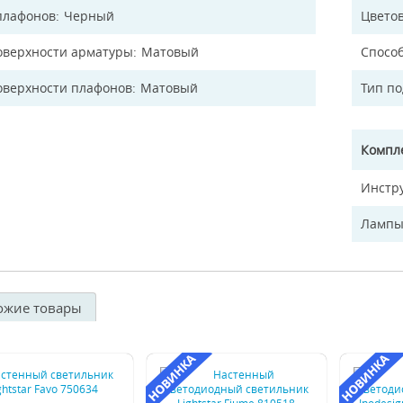
плафонов
Черный
Цветов
оверхности арматуры
Матовый
Спосо
оверхности плафонов
Матовый
Тип п
Компл
Инстр
Лампы
ожие товары