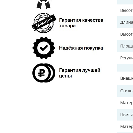
Высот
Длина
Высот
Площа
Регул
Внешн
Стиль
Матер
Цвет 
Матер