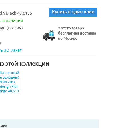
Купить в один клик
dn Black 40.6195
ь в наличии
ign (Россия)
У этого товара
бесплатная доставка
по Москве
я
ь 3D макет
из этой коллекции
рика