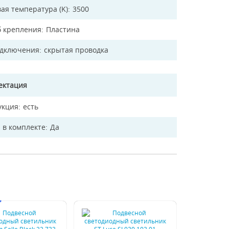
ая температура (K)
3500
б крепления
Пластина
одключения
скрытая проводка
ектация
укция
есть
 в комплекте
Да