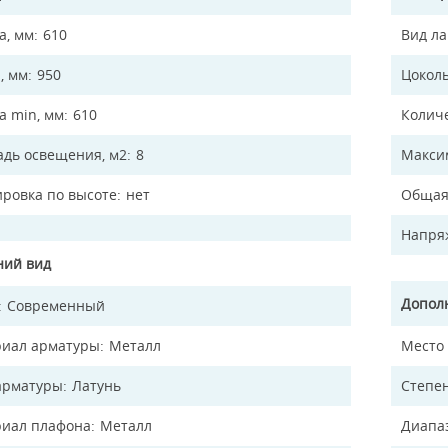
а, мм
610
Вид л
, мм
950
Цокол
а min, мм
610
Колич
дь освещения, м2
8
Макси
ировка по высоте
нет
Общая
Напря
ий вид
Допол
Современный
иал арматуры
Металл
Место
арматуры
Латунь
Степен
иал плафона
Металл
Диапа