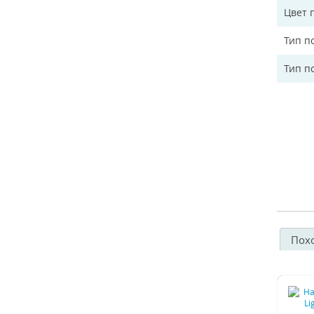
Цвет 
Тип п
Тип п
Пох