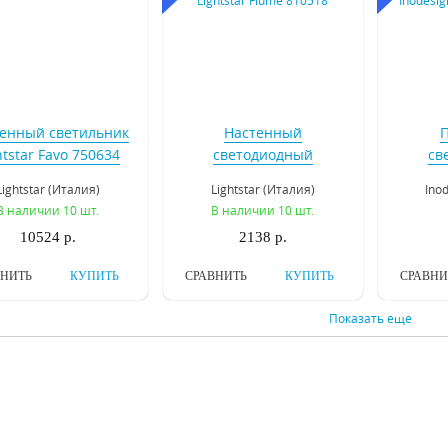
енный светильник
Настенный
htstar Favo 750634
светодиодный
св
светильник Lightstar
светил
Lightstar (Италия)
Lightstar (Италия)
Ino
Fiume 810518
Sell
В наличии 10 шт.
В наличии 10 шт.
10524 р.
2138 р.
ВНИТЬ
КУПИТЬ
СРАВНИТЬ
КУПИТЬ
СРАВНИ
Показать еще