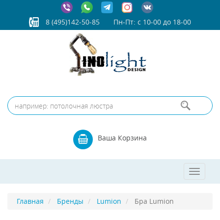
8 (495)142-50-85
Пн-Пт: с 10-00 до 18-00
Ваша Корзина
Toggle
navigat
Главная
Бренды
Lumion
Бра Lumion