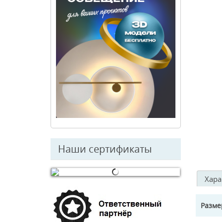
Наши сертификаты
Хара
© Free
Joomla! 3 Modules
- by
VinaGecko.com
Разм