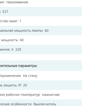
амп
Накаливания
ь
E27
ество ламп
1
мальная мощность лампы
60
 мощность
60
жение, V
220
нительные параметры
 применения
На стену
ь защиты, IP
20
зон рабочих температур
комнатная
еские особенности
Выключатель