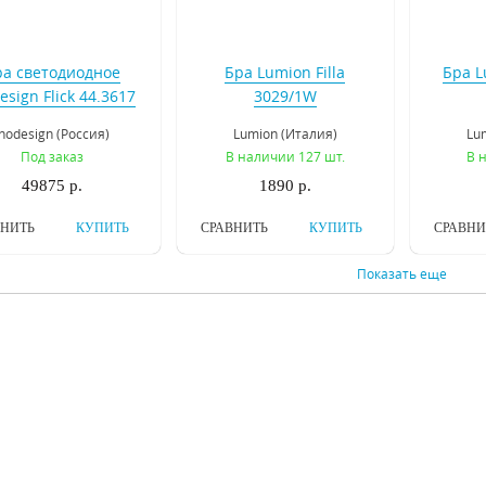
ра светодиодное
Бра Lumion Filla
Бра L
esign Flick 44.3617
3029/1W
Inodesign (Россия)
Lumion (Италия)
Lu
Под заказ
В наличии 127 шт.
В 
49875 р.
1890 р.
ВНИТЬ
КУПИТЬ
СРАВНИТЬ
КУПИТЬ
СРАВНИ
Показать еще
 Lumion Rotondum
Бра Favourite Essentia
Бра Fa