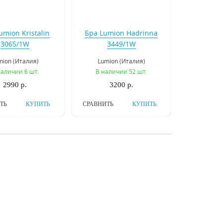
umion Kristalin
Бра Lumion Hadrinna
3065/1W
3449/1W
mion (Италия)
Lumion (Италия)
наличии 6 шт.
В наличии 52 шт.
2990 р.
3200 р.
ТЬ
КУПИТЬ
СРАВНИТЬ
КУПИТЬ
vourite Essentia
Бра Favourite Baumwolle