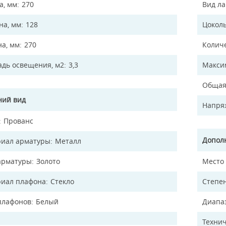
а, мм
270
Вид л
а, мм
128
Цокол
на, мм
270
Колич
дь освещения, м2
3,3
Макси
Общая
ий вид
Напря
Прованс
Допол
иал арматуры
Металл
арматуры
Золото
Место
иал плафона
Стекло
Степен
плафонов
Белый
Диапа
Технич