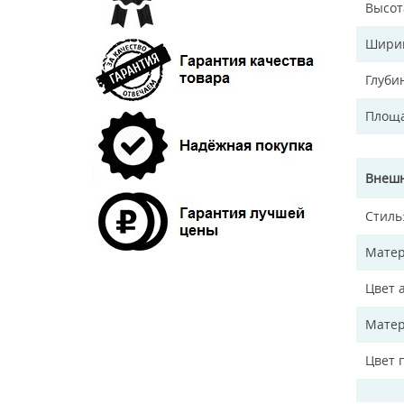
Высот
Ширин
Глуби
Площа
Внешн
Стиль
Матер
Цвет 
Матер
Цвет 