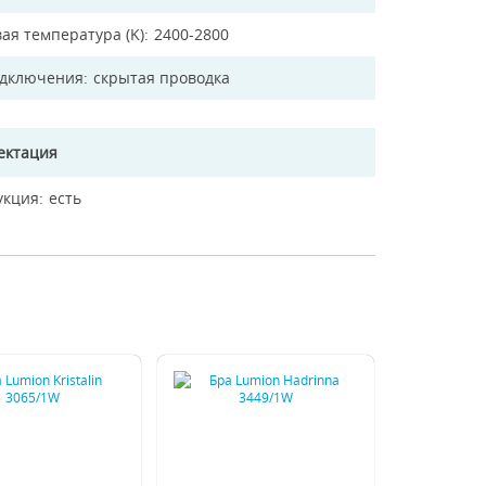
ая температура (K)
2400-2800
одключения
скрытая проводка
ектация
укция
есть