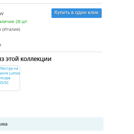
Купить в один клик
1W
аличии 28 шт.
 (Италия)
я
из этой коллекции
рика