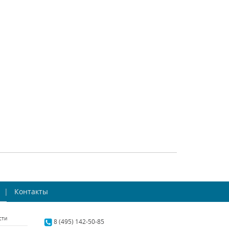
2002-2W
1687-2W
rite (Германия)
Favourite (Германия)
аличии 10 шт.
В наличии 10 шт.
8300 р.
9400 р.
ТЬ
КУПИТЬ
СРАВНИТЬ
КУПИТЬ
светодиодное
Настенный
gn Flick 44.3618
Контакты
светодиодный
светильник Inodesign
design (Россия)
Inodesign (Россия)
Denzil 40.1108
сти
Под заказ
Есть в наличии
8 (495) 142-50-85