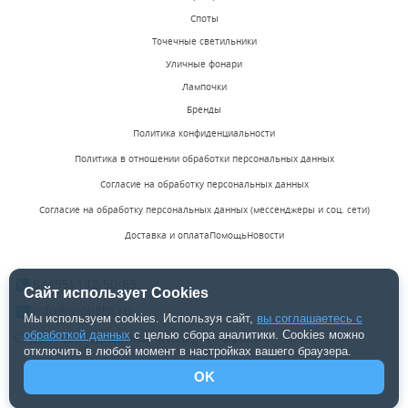
Споты
Точечные светильники
Уличные фонари
Лампочки
Бренды
Политика конфиденциальности
Политика в отношении обработки персональных данных
Согласие на обработку персональных данных
Согласие на обработку персональных данных (мессенджеры и соц. сети)
Доставка и оплата
Помощь
Новости
8 (495) 142-50-85
Сайт использует Cookies
info@inolight.ru
Мы используем cookies. Используя сайт,
вы соглашаетесь с
обработкой данных
с целью сбора аналитики. Cookies можно
Студия светодизайна "INOLight" ©2026.
отключить в любой момент в настройках вашего браузера.
OK