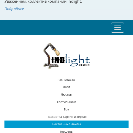
Уважением, коллектив компании Inolight.
Подробнее
Toggle
navigat
Распродажа
Лофт
Люстры
Светильники
Бра
Подсветка картин и зеркал
Настольные лампы
Торшеры