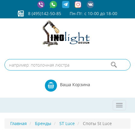
8 (495)142-50-85
Пн-Пт: с 10-00 до 18-00
Ваша Корзина
Toggle
navigat
Главная
Бренды
ST Luce
Споты St Luce