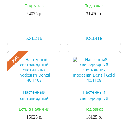
светильник
светильник
Под заказ
Под заказ
Inodesign Birta
Inodesign Birta
24075 р.
44.6506
31476 р.
44.8506
КУПИТЬ
КУПИТЬ
Настенный
Настенный
светодиодный
светодиодный
светильник
светильник
Есть в наличии
Под заказ
Inodesign Denzil
Inodesign Denzil Gold
15625 р.
40.1108
18125 р.
40.1108