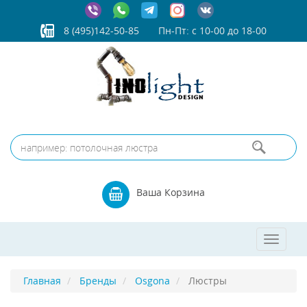
8 (495)142-50-85
Пн-Пт: с 10-00 до 18-00
Ваша Корзина
Toggle
navigat
Главная
Бренды
Osgona
Люстры