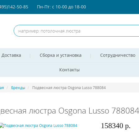
(495)142-50-85
Пн-Пт: с 10-00 до 18-00
Доставка
Сборка и установка
Сотрудничество
Контакты
ая
Бренды
Подвесная люстра Osgona Lusso 788084
весная люстра Osgona Lusso 78808
158340 р.