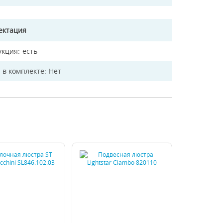
ектация
укция
есть
 в комплекте
Нет