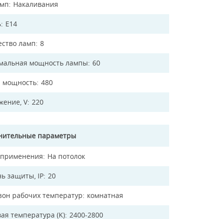
амп
Накаливания
ь
E14
ество ламп
8
мальная мощность лампы
60
 мощность
480
жение, V
220
нительные параметры
 применения
На потолок
ь защиты, IP
20
зон рабочих температур
комнатная
ая температура (K)
2400-2800