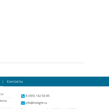
gona (Италия)
Osgona (Италия)
ть в наличии
В наличии 10 шт.
41509 р.
99743 р.
ТЬ
КУПИТЬ
СРАВНИТЬ
КУПИТЬ
лочная люстра
Подвесная люстра
 Monile 704172
Контакты
Osgona Azzurro 699184
gona (Италия)
Osgona (Италия)
сти
аличии 10 шт.
В наличии 3 шт.
8 (495) 142-50-85
ботки
92604 р.
80190 р.
info@inolight.ru