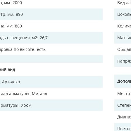
а, мм
2000
Вид л
тр, мм
890
Цокол
а, мм
880
Колич
дь освещения, м2
26,7
Макси
ировка по высоте
есть
Общая
Напря
ий вид
Допол
Арт-деко
иал арматуры
Металл
Место
арматуры
Хром
Степен
Диапа
Цветов