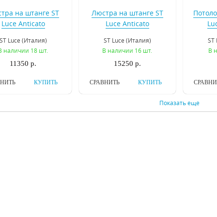
тра на штанге ST
Люстра на штанге ST
Потоло
Luce Anticato
Luce Anticato
Lu
SL669.403.03
SL669.403.06
S
ST Luce (Италия)
ST Luce (Италия)
ST 
В наличии 18 шт.
В наличии 16 шт.
В 
11350 р.
15250 р.
ВНИТЬ
КУПИТЬ
СРАВНИТЬ
КУПИТЬ
СРАВНИ
Показать еще
двесная люстра
Подвесная люстра
Подв
tstar Schon 790064
Osgona Elegante 708082
Osgona 