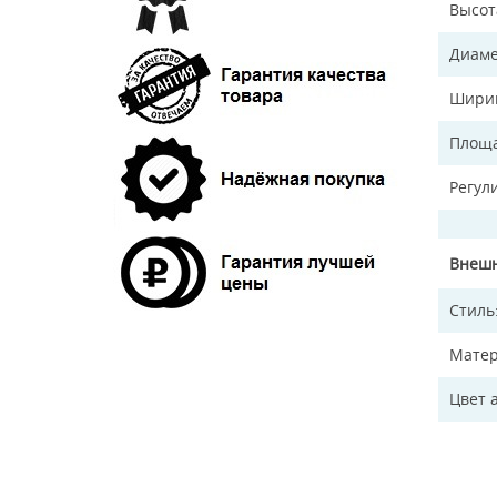
Высот
Диаме
Ширин
Площа
Регул
Внешн
Стиль
Матер
Цвет 