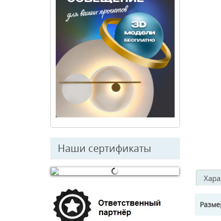
Наши сертификаты
Хара
© Free
Joomla! 3 Modules
- by
VinaGecko.com
Разм