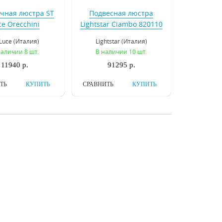
чная люстра ST
Подвесная люстра
ce Orecchini
Lightstar Ciambo 820110
L846.102.03
Luce (Италия)
Lightstar (Италия)
наличии 8 шт.
В наличии 10 шт.
11940 р.
91295 р.
ТЬ
КУПИТЬ
СРАВНИТЬ
КУПИТЬ
есная люстра
Подвесная люстра
Elegante 708052
Osgona Nativo 715067