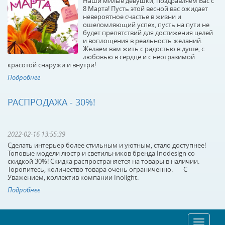
Наши милые девушки, поздравляем Вас с
8 Марта! Пусть этой весной вас ожидает
невероятное счастье в жизни и
ошеломляющий успех, пусть на пути не
будет препятствий для достижения целей
и воплощения в реальность желаний.
Желаем вам жить с радостью в душе, с
любовью в сердце и с неотразимой
красотой снаружи и внутри!
Подробнее
РАСПРОДАЖА - 30%!
2022-02-16 13:55:39
Сделать интерьер более стильным и уютным, стало доступнее!
Топовые модели люстр и светильников бренда Inodesign со
скидкой 30%! Скидка распространяется на товары в наличии.
Торопитесь, количество товара очень ограниченно. С
Уважением, коллектив компании Inolight.
Подробнее
Toggle