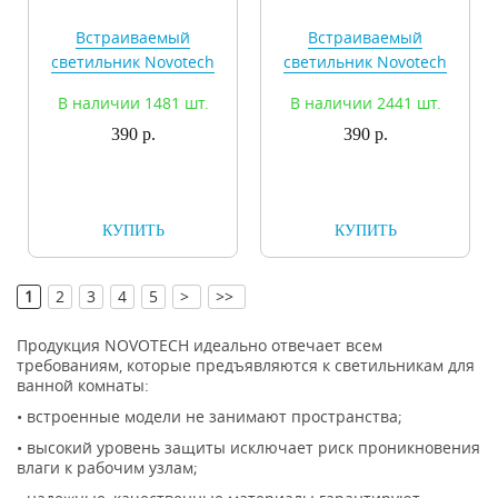
Встраиваемый
Встраиваемый
светильник Novotech
светильник Novotech
Classic 369691
Classic 369693
В наличии 1481 шт.
В наличии 2441 шт.
390 р.
390 р.
КУПИТЬ
КУПИТЬ
[
]
1
2
3
4
5
>
>>
Продукция NOVOTECH идеально отвечает всем
требованиям, которые предъявляются к светильникам для
ванной комнаты:
• встроенные модели не занимают пространства;
• высокий уровень защиты исключает риск проникновения
влаги к рабочим узлам;