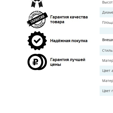
Высот
Диаме
Площа
Внешн
Стиль
Матер
Цвет 
Матер
Цвет 