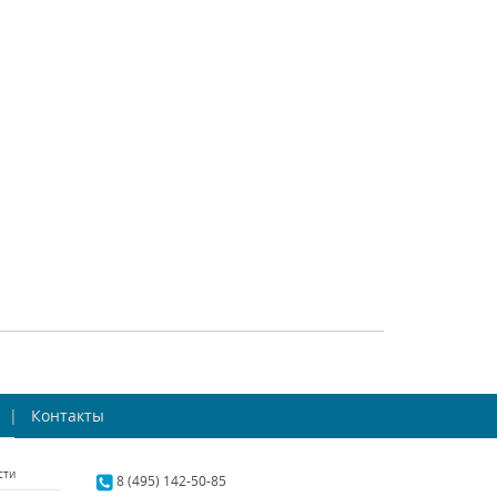
a Riccio 705912
Osgona Riccio 705914
gona (Италия)
Osgona (Италия)
аличии 10 шт.
В наличии 9 шт.
23681 р.
19949 р.
ТЬ
КУПИТЬ
СРАВНИТЬ
КУПИТЬ
ольная лампа
Настольная лампа
re Nova 3001/02
Контакты
Inodesign Cedar 43.286
TL-4
inare (Италия)
Inodesign (Россия)
сти
аличии 13 шт.
Под заказ
8 (495) 142-50-85