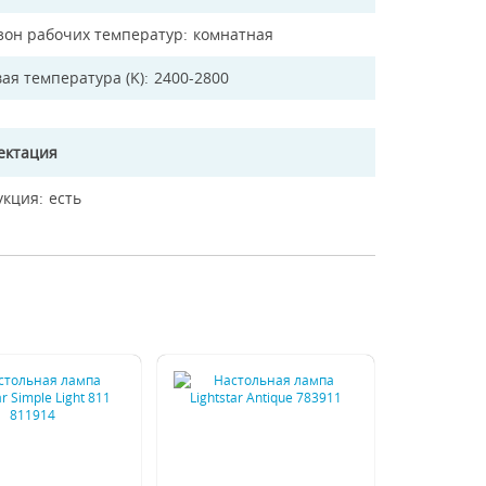
зон рабочих температур
комнатная
ая температура (K)
2400-2800
ектация
укция
есть