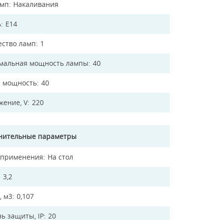
амп
Накаливания
ь
E14
ество ламп
1
мальная мощность лампы
40
 мощность
40
жение, V
220
нительные параметры
 применения
На стол
3,2
, м3
0,107
ь защиты, IP
20