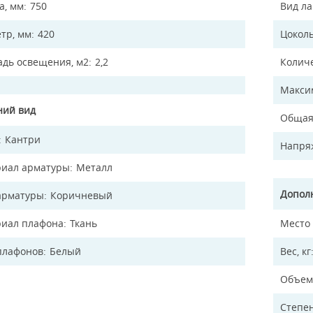
а, мм
750
Вид л
тр, мм
420
Цокол
дь освещения, м2
2,2
Колич
Макси
ий вид
Общая
Кантри
Напря
иал арматуры
Металл
Допол
арматуры
Коричневый
иал плафона
Ткань
Место
плафонов
Белый
Вес, кг
Объем
Степен