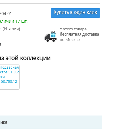
Купить в один клик
704.01
аличии 17 шт.
e (Италия)
У этого товара
бесплатная доставка
по Москве
я
из этой коллекции
рика