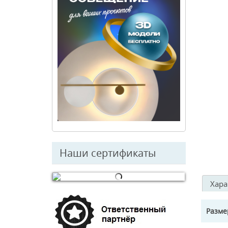
Наши сертификаты
Хара
© Free
Joomla! 3 Modules
- by
VinaGecko.com
Разм