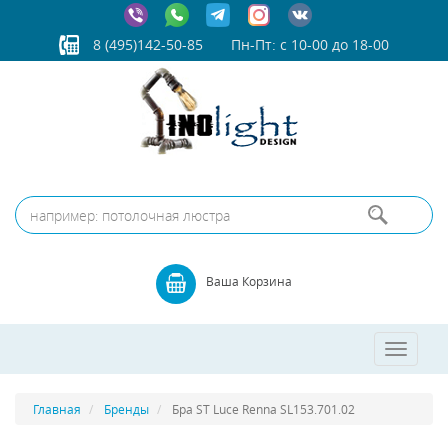
8 (495)142-50-85
Пн-Пт: с 10-00 до 18-00
Ваша Корзина
Toggle
navigatio
Главная
Бренды
Бра ST Luce Renna SL153.701.02