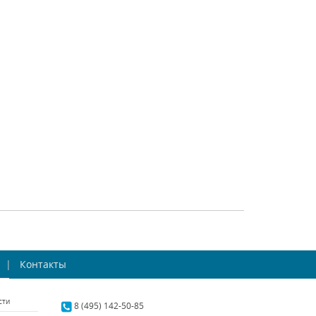
693624
702622
gona (Италия)
Osgona (Италия)
аличии 10 шт.
В наличии 10 шт.
18404 р.
29524 р.
ТЬ
КУПИТЬ
СРАВНИТЬ
КУПИТЬ
avourite Lanta
Бра ST Luce Samento
1733-2W
Контакты
SL933.501.02
rite (Германия)
ST Luce (Италия)
сти
аличии 10 шт.
В наличии 9 шт.
8 (495) 142-50-85