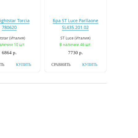
ightstar Torcia
Бра ST Luce Parllaone
780620
SL435.201.02
htstar (Италия)
ST Luce (Италия)
аличии 10 шт.
В наличии 46 шт.
6864 р.
7730 р.
ТЬ
КУПИТЬ
СРАВНИТЬ
КУПИТЬ
sgona Ricerco
Бра Osgona Alveare