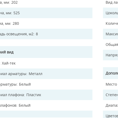
а, мм
202
Вид л
а, мм
525
Цокол
на, мм
280
Колич
дь освещения, м2
8
Макси
Общая
ий вид
Напря
Хай-тек
Допол
иал арматуры
Металл
арматуры
Белый
Место
иал плафона
Пластик
Степен
плафонов
Белый
Диапа
Цветов