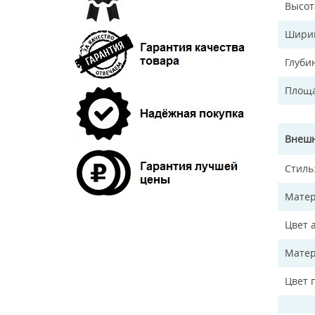
Высот
Ширин
Глуби
Площа
Внешн
Стиль
Матер
Цвет 
Матер
Цвет 