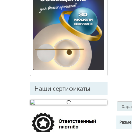
Наши сертификаты
Хара
© Free
Joomla! 3 Modules
- by
VinaGecko.com
Разм