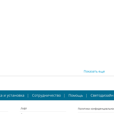
Gold
693622
Inodesign (Россия)
Osgona (Италия)
Os
Под заказ
В наличии 4 шт.
В н
13375 р.
19490 р.
ВНИТЬ
КУПИТЬ
СРАВНИТЬ
КУПИТЬ
СРАВНИ
Показать еще
Favourite Alla 1729-
Бра Favourite Cardellino
Бра F
а и установка
2W
Сотрудничество
1836-2W
Помощь
Светодизайн
vourite (Германия)
Favourite (Германия)
Favou
Лофт
Политика конфиденциально
В наличии 10 шт.
В наличии 1 шт.
В н