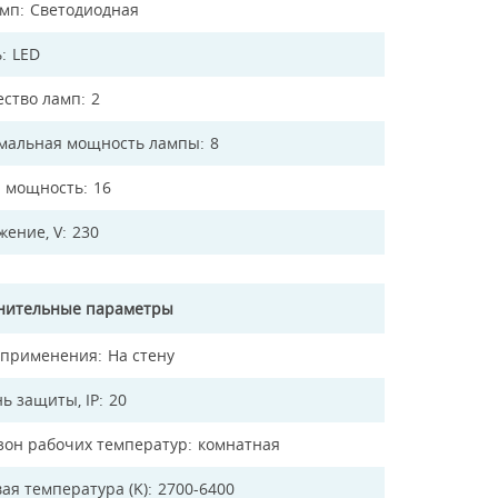
амп
Светодиодная
ь
LED
ество ламп
2
мальная мощность лампы
8
 мощность
16
жение, V
230
нительные параметры
 применения
На стену
ь защиты, IP
20
зон рабочих температур
комнатная
ая температура (K)
2700-6400