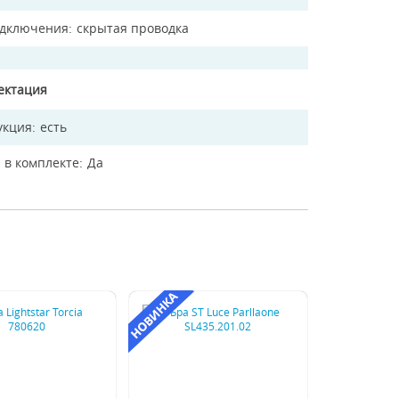
одключения
скрытая проводка
ектация
укция
есть
 в комплекте
Да