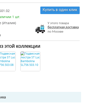
Купить в один клик
501.02
аличии 1 шт.
e (Италия)
У этого товара
бесплатная доставка
по Москве
я
из этой коллекции
рика