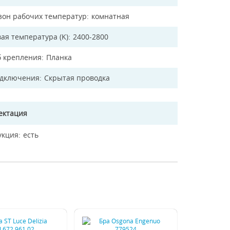
зон рабочих температур
комнатная
ая температура (K)
2400-2800
б крепления
Планка
одключения
Скрытая проводка
ектация
укция
есть