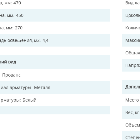
а, мм
470
Вид л
а, мм
450
Цокол
на, мм
270
Колич
дь освещения, м2
4,4
Макси
Общая
ий вид
Напря
Прованс
Допол
иал арматуры
Металл
арматуры
Белый
Место
Вес, кг
Объем
Степен