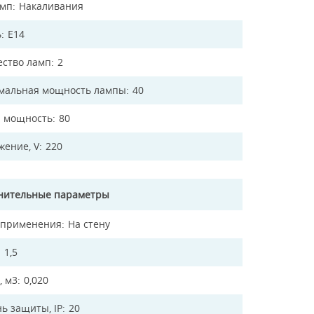
амп
Накаливания
ь
E14
ество ламп
2
мальная мощность лампы
40
 мощность
80
жение, V
220
нительные параметры
 применения
На стену
1,5
, м3
0,020
ь защиты, IP
20