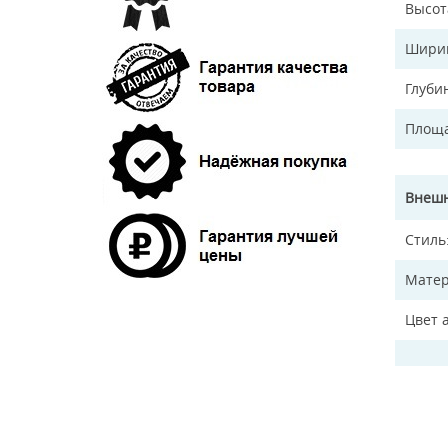
Высот
Ширин
Глуби
Площа
Внешн
Стиль
Матер
Цвет 