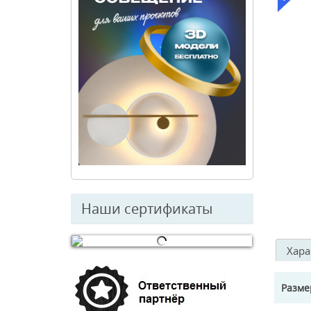
Наши сертификаты
Хара
© Free
Joomla! 3 Modules
- by
VinaGecko.com
Разм