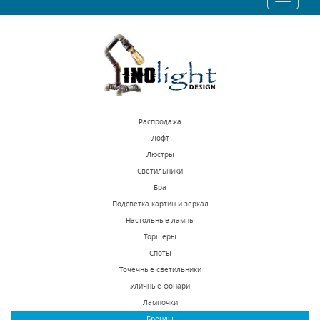
9010 р.
8320 р.
navigatio
КУПИТЬ
КУПИТЬ
Распродажа
Лофт
Люстры
Светильники
Бра Osgona Rosata
Бра ST Luce Grazia
Бра
696622
SL185.301.02
Подсветка картин и зеркал
Настольные лампы
В наличии 10 шт.
В наличии 11 шт.
Торшеры
14256 р.
5880 р.
Споты
Точечные светильники
Уличные фонари
КУПИТЬ
КУПИТЬ
Лампочки
Бренды