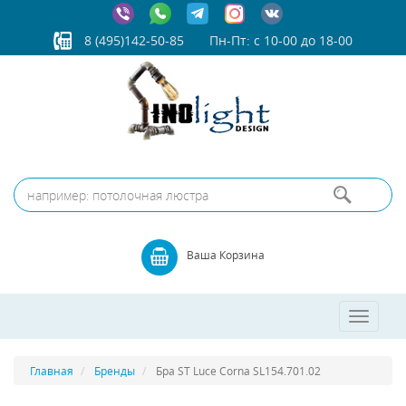
8 (495)142-50-85
Пн-Пт: с 10-00 до 18-00
Ваша Корзина
Toggle
navigatio
Главная
Бренды
Бра ST Luce Corna SL154.701.02