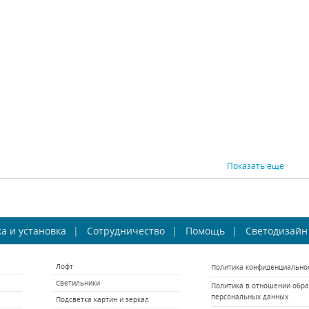
ST Luce (Италия)
Osgona (Италия)
Os
В наличии 34 шт.
В наличии 10 шт.
В н
10010 р.
27621 р.
ВНИТЬ
КУПИТЬ
СРАВНИТЬ
КУПИТЬ
СРАВНИ
Показать еще
 Favourite Amanda
Бра Favourite Chateau
Бра Fa
а и установка
2151-2W
Сотрудничество
2163-2W
Помощь
Светодизайн
vourite (Германия)
Favourite (Германия)
Favou
Лофт
Политика конфиденциально
В наличии 1 шт.
В наличии 10 шт.
В н
Светильники
Политика в отношении обра
1870 р.
4000 р.
персональных данных
Подсветка картин и зеркал