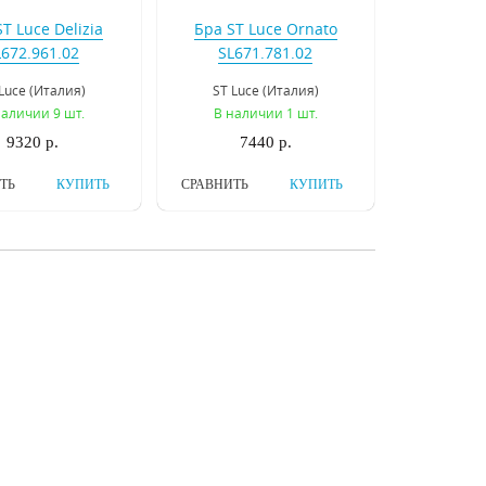
T Luce Delizia
Бра ST Luce Ornato
L672.961.02
SL671.781.02
Luce (Италия)
ST Luce (Италия)
наличии 9 шт.
В наличии 1 шт.
9320 р.
7440 р.
ТЬ
КУПИТЬ
СРАВНИТЬ
КУПИТЬ
Osgona Rosata
Бра ST Luce Grazia
696622
SL185.301.02