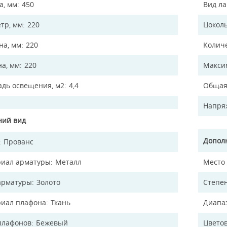
а, мм
450
Вид л
тр, мм
220
Цокол
а, мм
220
Колич
на, мм
220
Макси
дь освещения, м2
4,4
Общая
Напря
ий вид
Допол
Прованс
иал арматуры
Металл
Место
арматуры
Золото
Степен
иал плафона
Ткань
Диапа
плафонов
Бежевый
Цветов