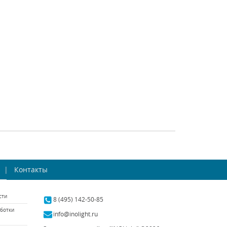
gona (Италия)
ST Luce (Италия)
аличии 10 шт.
В наличии 11 шт.
14256 р.
5880 р.
ТЬ
КУПИТЬ
СРАВНИТЬ
КУПИТЬ
vourite Chateau
Бра Favourite Seraphima
2164-2W
Контакты
2307-2W
rite (Германия)
Favourite (Германия)
сти
аличии 10 шт.
В наличии 10 шт.
8 (495) 142-50-85
ботки
4000 р.
11000 р.
info@inolight.ru