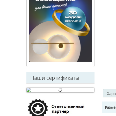
Наши сертификаты
Хара
© Free
Joomla! 3 Modules
- by
VinaGecko.com
Разм