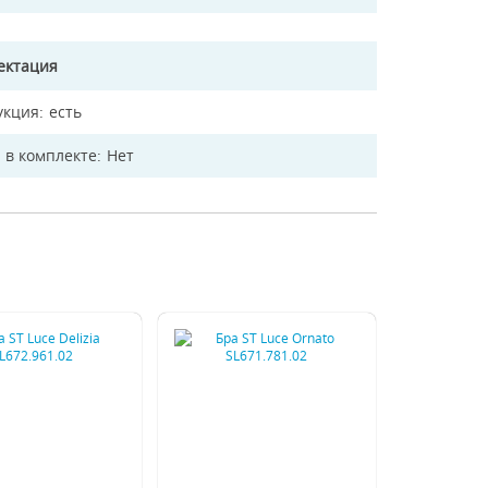
ектация
укция
есть
 в комплекте
Нет