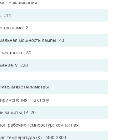
амп
Накаливания
ь
E14
ество ламп
2
мальная мощность лампы
40
 мощность
80
жение, V
220
нительные параметры
 применения
На стену
ь защиты, IP
20
зон рабочих температур
комнатная
ая температура (K)
2400-2800