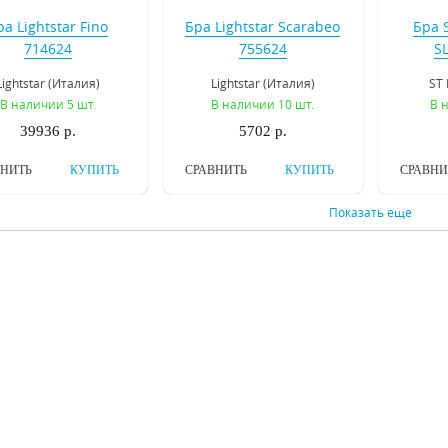
ра Lightstar Fino
Бра Lightstar Scarabeo
Бра S
714624
755624
S
Lightstar (Италия)
Lightstar (Италия)
ST 
В наличии 5 шт.
В наличии 10 шт.
В 
39936 р.
5702 р.
ВНИТЬ
КУПИТЬ
СРАВНИТЬ
КУПИТЬ
СРАВНИ
Показать еще
а ST Luce Ornato
Бра Osgona Melagro
Бра 
SL672.781.02
695622