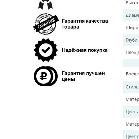
Высот
Диаме
Ширин
Глуби
Площа
Внешн
Стиль
Матер
Цвет 
Матер
Цвет 