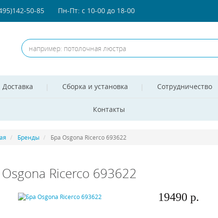
(495)142-50-85
Пн-Пт: с 10-00 до 18-00
Доставка
Сборка и установка
Сотрудничество
Контакты
ая
Бренды
Бра Osgona Ricerco 693622
 Osgona Ricerco 693622
19490 р.