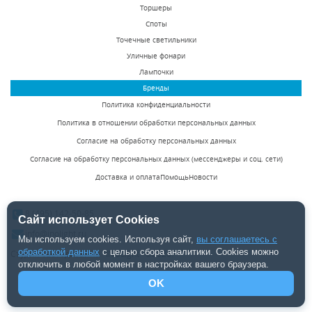
Торшеры
11418 р.
9345 р.
Споты
Точечные светильники
Уличные фонари
КУПИТЬ
КУПИТЬ
Лампочки
Бренды
Политика конфиденциальности
Политика в отношении обработки персональных данных
Согласие на обработку персональных данных
Согласие на обработку персональных данных (мессенджеры и соц. сети)
Доставка и оплата
Помощь
Новости
Бра Favourite Birra
Бра Favourite
1861-2W
Marquise 1921-2W
8 (495) 142-50-85
Сайт использует Cookies
В наличии 4 шт.
В наличии 10 шт.
info@inolight.ru
Мы используем cookies. Используя сайт,
вы соглашаетесь с
3740 р.
11400 р.
обработкой данных
с целью сбора аналитики. Cookies можно
Студия светодизайна "INOLight" ©2026.
отключить в любой момент в настройках вашего браузера.
OK
КУПИТЬ
КУПИТЬ