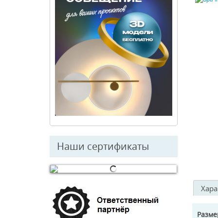
Наши сертификаты
© Free
Joomla! 3 Modules
- by
VinaGecko.com
Хара
Разм