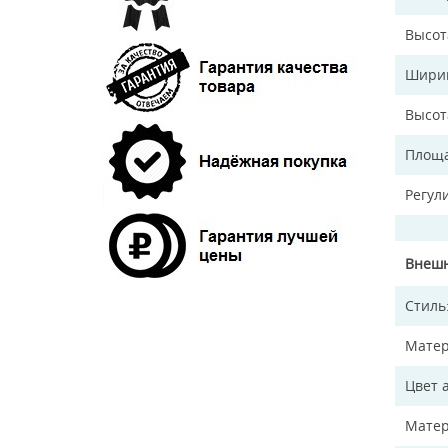
Высот
Ширин
Высот
Площа
Регул
Внешн
Стиль
Матер
Цвет 
Матер