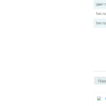
Цвет 
Тип п
Тип п
Пох