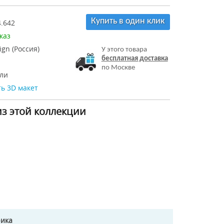
Купить в один клик
.642
каз
ign (Россия)
У этого товара
бесплатная доставка
по Москве
ли
ь 3D макет
из этой коллекции
рика