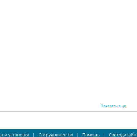
Inodesign Fireflies
Бра Osgona Ricerco
Бра O
Gold
693622
Inodesign (Россия)
Osgona (Италия)
Os
Под заказ
В наличии 4 шт.
В н
13375 р.
19490 р.
ВНИТЬ
КУПИТЬ
СРАВНИТЬ
КУПИТЬ
СРАВНИ
Показать еще
Favourite Alla 1729-
Бра Favourite Cardellino
Бра F
а и установка
2W
Сотрудничество
1836-2W
Помощь
Светодизайн