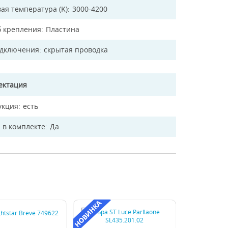
ая температура (K)
3000-4200
б крепления
Пластина
одключения
скрытая проводка
ектация
укция
есть
 в комплекте
Да