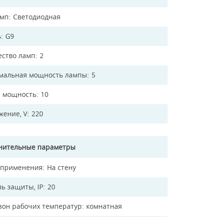
амп
Светодиодная
ь
G9
ество ламп
2
мальная мощность лампы
5
 мощность
10
жение, V
220
нительные параметры
 применения
На стену
ь защиты, IP
20
зон рабочих температур
комнатная