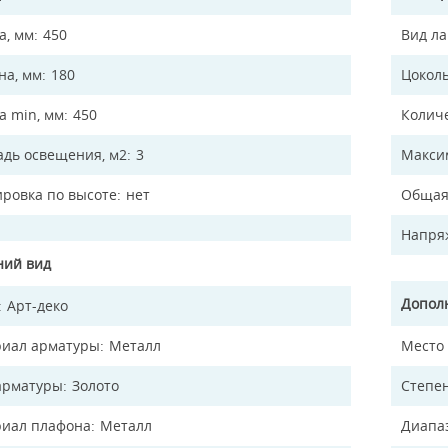
а, мм
450
Вид л
а, мм
180
Цокол
а min, мм
450
Колич
дь освещения, м2
3
Макси
ировка по высоте
нет
Общая
Напря
ий вид
Допол
Арт-деко
иал арматуры
Металл
Место
арматуры
Золото
Степен
иал плафона
Металл
Диапа