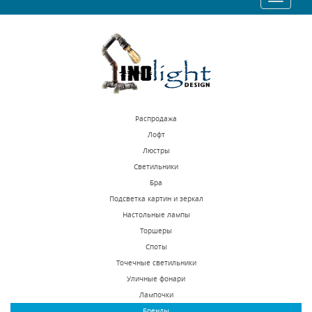
10010 р.
9266 р.
navigatio
КУПИТЬ
КУПИТЬ
Распродажа
Лофт
Люстры
Светильники
Бра Osgona Melagro
Бра Osgona Rosata
Бра
695622
696622
Подсветка картин и зеркал
Настольные лампы
В наличии 10 шт.
В наличии 10 шт.
Торшеры
27621 р.
14256 р.
Споты
Точечные светильники
Уличные фонари
КУПИТЬ
КУПИТЬ
Лампочки
Бренды