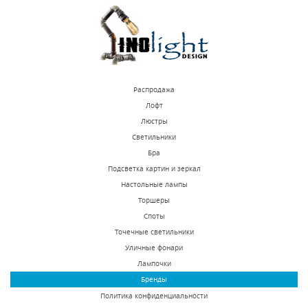
КУПИТЬ
КУПИТЬ
Распродажа
Лофт
Люстры
Светильники
Бра Osgona Inatti
Бра Osgona Engenuo
Бра
718623
779524
Подсветка картин и зеркал
Настольные лампы
В наличии 10 шт.
В наличии 10 шт.
Торшеры
11418 р.
9345 р.
Споты
Точечные светильники
Уличные фонари
КУПИТЬ
КУПИТЬ
Лампочки
Бренды
Политика конфиденциальности