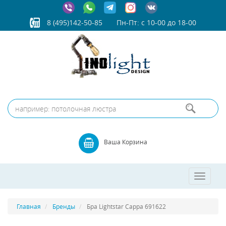
8 (495)142-50-85
Пн-Пт: с 10-00 до 18-00
Ваша Корзина
Toggle
navigatio
Главная
Бренды
Бра Lightstar Cappa 691622