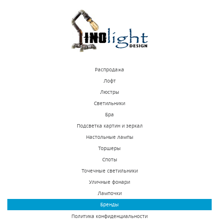
КУПИТЬ
КУПИТЬ
Распродажа
Лофт
Люстры
Светильники
Подвесная люстра
Подвесная люстра
Бра
Lightstar Pentola
Lightstar Cone 757067
Подсветка картин и зеркал
803120
Настольные лампы
В наличии 7 шт.
В наличии 10 шт.
Торшеры
92073 р.
21465 р.
Споты
Точечные светильники
Уличные фонари
КУПИТЬ
КУПИТЬ
Лампочки
Бренды
Политика конфиденциальности