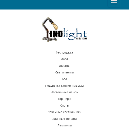
Toggle
41045 р.
22540 р.
navigatio
КУПИТЬ
КУПИТЬ
Распродажа
Лофт
Люстры
Светильники
Подвесная люстра
Подвесная люстра
Бра
Lightstar Diafano
Lightstar Ragno 732067
Подсветка картин и зеркал
758162
Настольные лампы
В наличии 10 шт.
В наличии 10 шт.
Торшеры
68216 р.
46394 р.
Споты
Точечные светильники
Уличные фонари
КУПИТЬ
КУПИТЬ
Лампочки