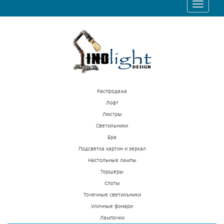
Toggle
27043 р.
32570 р.
navigatio
КУПИТЬ
КУПИТЬ
Распродажа
Лофт
Люстры
Светильники
Подвесная люстра
Подвесная люстра
Бра
Lightstar Diafano
Favourite Bubbles
Подсветка картин и зеркал
758082
1141-15P
Настольные лампы
В наличии 10 шт.
В наличии 4 шт.
Торшеры
36206 р.
58200 р.
Споты
Точечные светильники
Уличные фонари
КУПИТЬ
КУПИТЬ
Лампочки