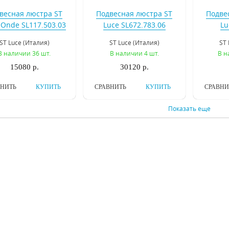
весная люстра ST
Подвесная люстра ST
Подве
 Onde SL117.503.03
Luce SL672.783.06
Lu
SL
ST Luce (Италия)
ST Luce (Италия)
ST 
В наличии 36 шт.
В наличии 4 шт.
В н
15080 р.
30120 р.
ВНИТЬ
КУПИТЬ
СРАВНИТЬ
КУПИТЬ
СРАВНИ
Показать еще
двесная люстра
Подвесная люстра
Подв
tstar Forma 808232
Lightstar Meta Duovo
Lightst
807066