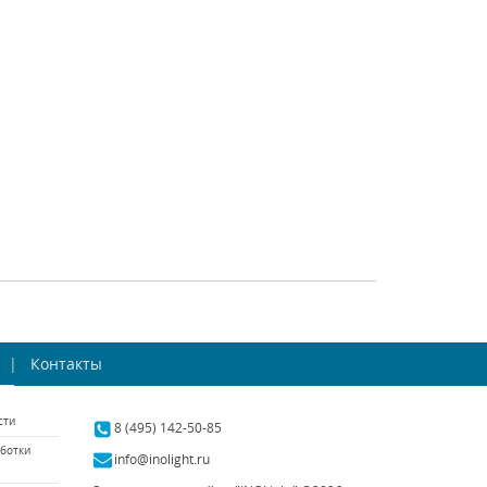
htstar (Италия)
Lightstar (Италия)
наличии 7 шт.
В наличии 10 шт.
92073 р.
21465 р.
ТЬ
КУПИТЬ
СРАВНИТЬ
КУПИТЬ
есная люстра
Подвесная люстра
te Electron 1754-
Контакты
Favourite Birra 1861-8P
6P
rite (Германия)
Favourite (Германия)
сти
аличии 10 шт.
В наличии 4 шт.
8 (495) 142-50-85
ботки
16200 р.
22770 р.
info@inolight.ru