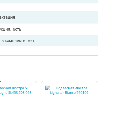
ектация
укция
есть
 в комплекте
нет