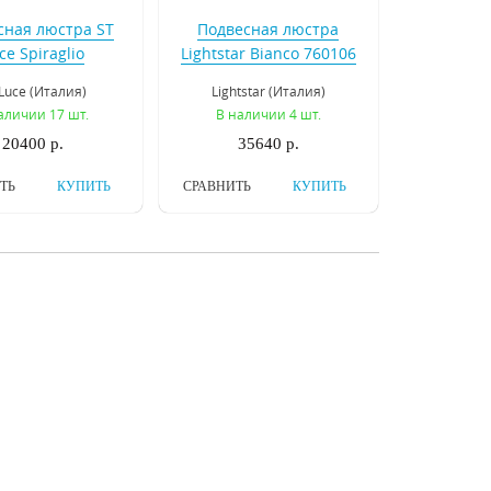
сная люстра ST
Подвесная люстра
ce Spiraglio
Lightstar Bianco 760106
453.503.06E
Luce (Италия)
Lightstar (Италия)
аличии 17 шт.
В наличии 4 шт.
20400 р.
35640 р.
ТЬ
КУПИТЬ
СРАВНИТЬ
КУПИТЬ
есная люстра
Подвесная люстра
ar Pentola 803120
Lightstar Cone 757067