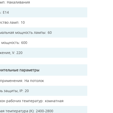
амп
Накаливания
ь
E14
ество ламп
10
мальная мощность лампы
60
 мощность
600
жение, V
220
нительные параметры
 применения
На потолок
ь защиты, IP
20
зон рабочих температур
комнатная
ая температура (K)
2400-2800