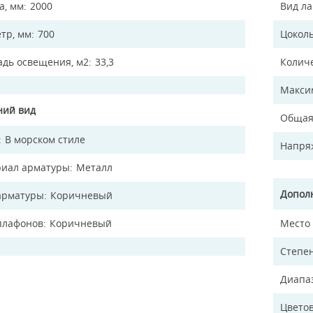
а, мм
2000
Вид л
тр, мм
700
Цокол
дь освещения, м2
33,3
Колич
Макси
ий вид
Общая
В морском стиле
Напря
иал арматуры
Металл
Допол
арматуры
Коричневый
плафонов
Коричневый
Место
Степен
Диапа
Цветов