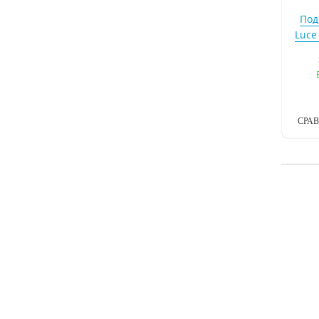
Под
Luce
СРА
По
Ligh