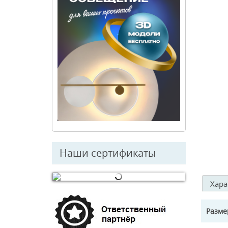
Наши сертификаты
Хара
© Free
Joomla! 3 Modules
- by
VinaGecko.com
Разм