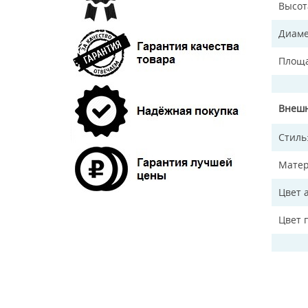
Высот
Диаме
Площа
Внешн
Стиль
Матер
Цвет 
Цвет 