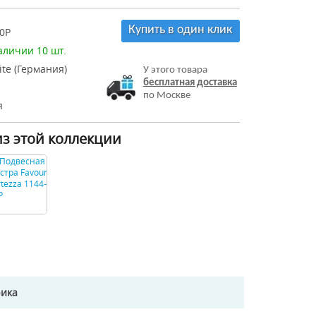
Купить в один клик
0P
аличии 10 шт.
ite (Германия)
У этого товара
бесплатная доставка
по Москве
я
из этой коллекции
рика